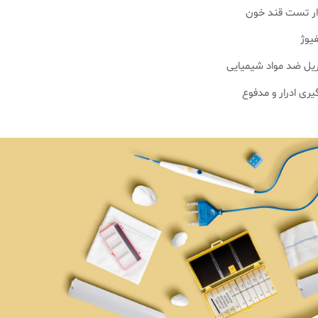
وار تست قند خون
یوژ
ل ضد مواد شیمیایی
یری ادرار و مدفوع