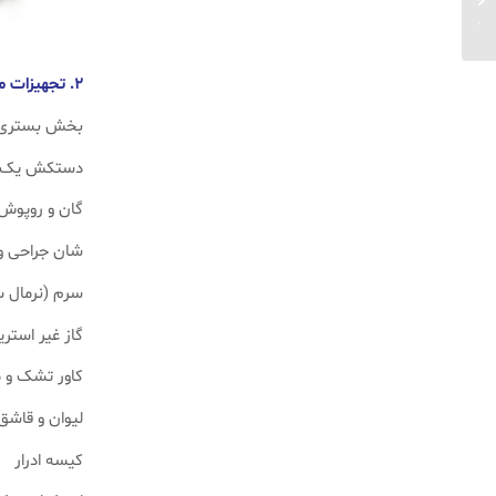
درمانی...
۲. تجهیزات مصرفی بخش بستری
بخش بستری به
دستکش یک‌ب
گان و روپوش
شان جراحی و
سرم (نرمال س
گاز غیر استری
کاور تشک و 
لیوان و قاشق
کیسه ادرار