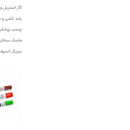
گاز استریل و 
باند کشی و ب
چسب‌ پزشکی 
ماسک سه‌لایه 
سرنگ انسولین