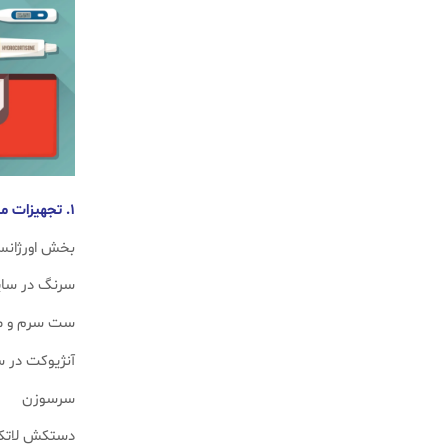
۱. تجهیزات مصرفی بخش اورژانس
بخش اورژانس 
سرنگ در سایزهای مختل
ست سرم و م
آنژیوکت در س
سرسوزن
دستکش لاتکس